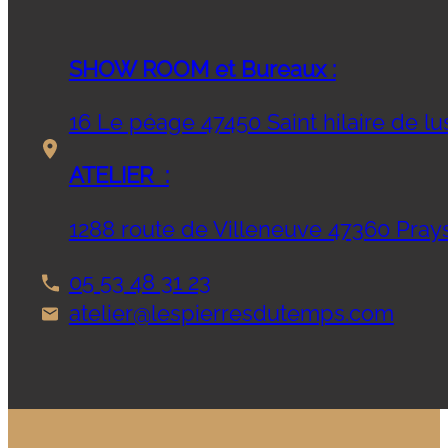
SHOW ROOM et Bureaux :
16 Le péage 47450 Saint hilaire de l
ATELIER :
1288 route de Villeneuve 47360 Pray
05 53 48 31 23
atelier@lespierresdutemps.com