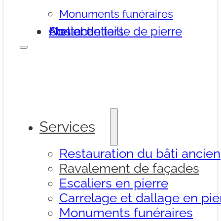
Monuments funéraires
Nos chantiers
Atelier de taille de pierre
Contact
Services
Restauration du bâti ancien
Ravalement de façades
Escaliers en pierre
Carrelage et dallage en pie
Monuments funéraires